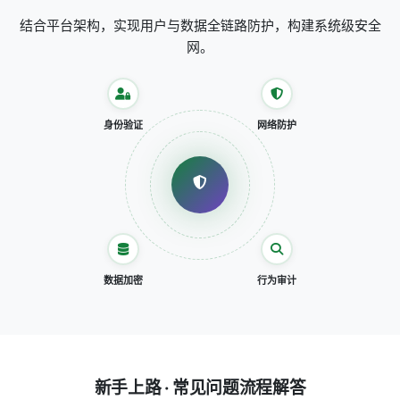
结合平台架构，实现用户与数据全链路防护，构建系统级安全
网。
身份验证
网络防护
数据加密
行为审计
新手上路 · 常见问题流程解答