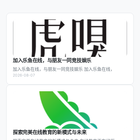
加入乐鱼在线，与朋友一同竞技娱乐
加入乐鱼在线，与朋友一同竞技娱乐 加入乐鱼在线，
2026-08-07
探索完美在线教育的新模式与未来