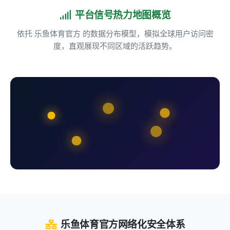
平台信号热力地图概览
依托 乐鱼体育官方 的数据分布模型，模拟全球用户访问密
度，直观展现不同区域的活跃趋势。
乐鱼体育官方网络化安全体系