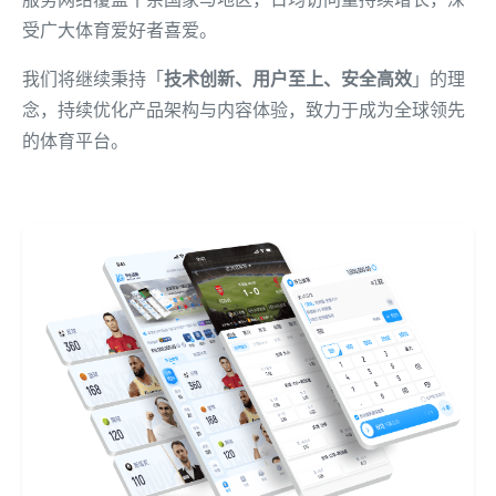
受广大体育爱好者喜爱。
我们将继续秉持「
技术创新、用户至上、安全高效
」的理
念，持续优化产品架构与内容体验，致力于成为全球领先
的体育平台。