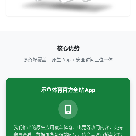
核心优势
多终端覆盖 + 原生 App + 安全访问三位一体
乐鱼体育官方全站 App
我们推出的原生应用覆盖体育、电竞等热门内容，支持
赛事查看、数据浏览与多端同步，结合高清直播与智能