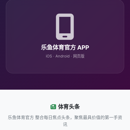
乐鱼体育官方 APP
iOS · Android · 网页版
体育头条
乐鱼体育官方 整合每日焦点头条，聚焦最具价值的第一手资
讯