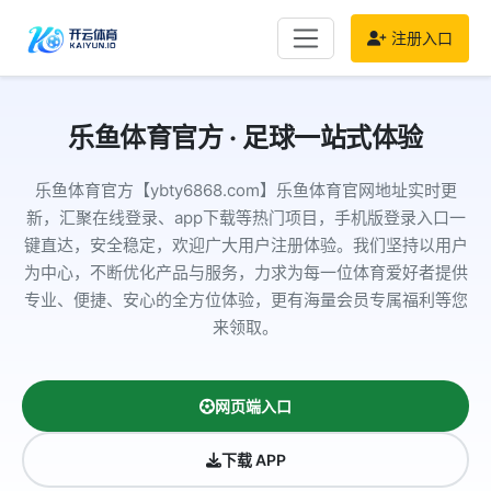
注册入口
乐鱼体育官方
· 足球一站式体验
乐鱼体育官方【ybty6868.com】乐鱼体育官网地址实时更
新，汇聚在线登录、app下载等热门项目，手机版登录入口一
键直达，安全稳定，欢迎广大用户注册体验。我们坚持以用户
为中心，不断优化产品与服务，力求为每一位体育爱好者提供
专业、便捷、安心的全方位体验，更有海量会员专属福利等您
来领取。
网页端入口
下载 APP